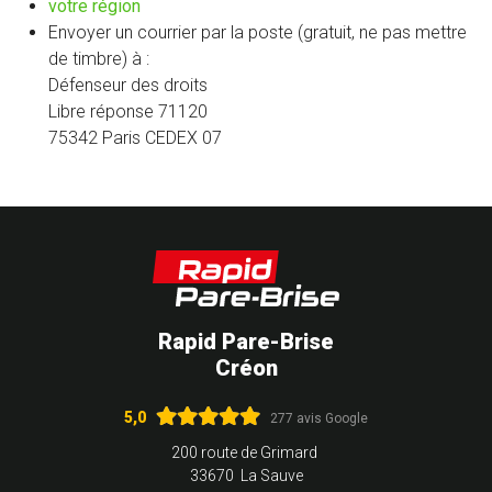
(nouvelle
votre région
fenêtre)
Envoyer un courrier par la poste (gratuit, ne pas mettre
de timbre) à :
Défenseur des droits
Libre réponse 71120
75342 Paris CEDEX 07
Rapid Pare-Brise
Créon
5,0
277 avis Google
200 route de Grimard
33670 La Sauve