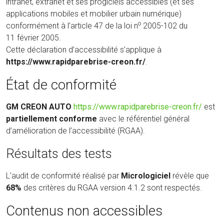
intranet, extranet et ses progiciels accessibles (et ses
applications mobiles et mobilier urbain numérique)
o
conformément à l’article 47 de la loi n
2005-102 du
11 février 2005.
Cette déclaration d’accessibilité s’applique à
https://www.rapidparebrise-creon.fr/
.
État de conformité
(nouve
GM CREON AUTO
https://www.rapidparebrise-creon.fr/
est
fenêtr
partiellement conforme
avec le référentiel général
d’amélioration de l’accessibilité (RGAA).
Résultats des tests
L’audit de conformité réalisé par
Micrologiciel
révèle que
68%
des critères du RGAA version 4.1.2 sont respectés.
Contenus non accessibles