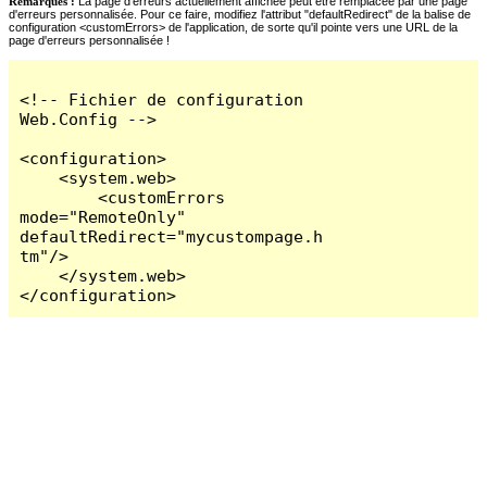
Remarques :
La page d'erreurs actuellement affichée peut être remplacée par une page
d'erreurs personnalisée. Pour ce faire, modifiez l'attribut "defaultRedirect" de la balise de
configuration <customErrors> de l'application, de sorte qu'il pointe vers une URL de la
page d'erreurs personnalisée !
<!-- Fichier de configuration 
Web.Config -->

<configuration>

    <system.web>

        <customErrors 
mode="RemoteOnly" 
defaultRedirect="mycustompage.h
tm"/>

    </system.web>

</configuration>