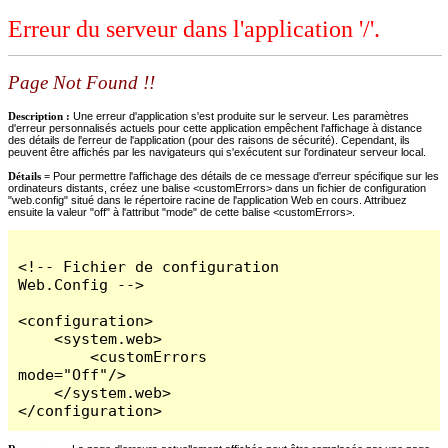
Erreur du serveur dans l'application '/'.
Page Not Found !!
Description :
Une erreur d'application s'est produite sur le serveur. Les paramètres
d'erreur personnalisés actuels pour cette application empêchent l'affichage à distance
des détails de l'erreur de l'application (pour des raisons de sécurité). Cependant, ils
peuvent être affichés par les navigateurs qui s'exécutent sur l'ordinateur serveur local.
Détails =
Pour permettre l'affichage des détails de ce message d'erreur spécifique sur les
ordinateurs distants, créez une balise <customErrors> dans un fichier de configuration
"web.config" situé dans le répertoire racine de l'application Web en cours. Attribuez
ensuite la valeur "off" à l'attribut "mode" de cette balise <customErrors>.
<!-- Fichier de configuration 
Web.Config -->

<configuration>

    <system.web>

        <customErrors 
mode="Off"/>

    </system.web>

</configuration>